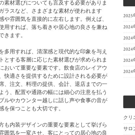
の素材選びについても言及する必要がありま
ガラスなど、さまざまな素材が使われます
202
感や雰囲気を直接的に左右します。例えば、
使用すれば、落ち着きや居心地の良さを兼ね
2024
できます。
2024
2024
を多用すれば、清潔感と現代的な印象を与え
トとする客層に応じた素材選びが求められま
202
において重要な要素です。飲食店のレイアウ
202
、快適さを提供するために設計される必要が
席、注文、料理の提供、会計、退店までの一
よう、配置や通路の幅には細心の注意を払う
ブルやカウンター越しに話し声や食事の音が
感を保つことも大切です。
クリ
方も内装デザインの重要な要素として挙げら
サロ
雰囲気を一変させ、客にとっての居心地の良