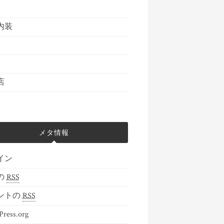
内装
店
メタ情報
イン
の
RSS
ントの
RSS
ress.org