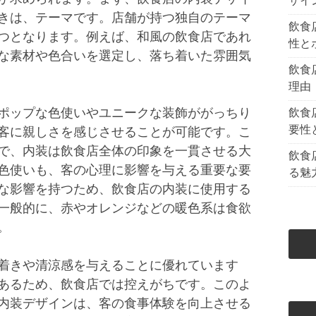
ザイ
きは、テーマです。店舗が持つ独自のテーマ
飲食
つとなります。例えば、和風の飲食店であれ
性と
な素材や色合いを選定し、落ち着いた雰囲気
飲食
理由
ポップな色使いやユニークな装飾ががっちり
飲食
要性
客に親しさを感じさせることが可能です。こ
で、内装は飲食店全体の印象を一貫させる大
飲食
色使いも、客の心理に影響を与える重要な要
る魅
な影響を持つため、飲食店の内装に使用する
一般的に、赤やオレンジなどの暖色系は食欲
。
着きや清涼感を与えることに優れています
あるため、飲食店では控えがちです。このよ
内装デザインは、客の食事体験を向上させる